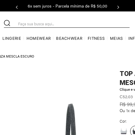
6x sem juros - Parcela mínima de R$ 50,00
Faça sua busca aqui...
LINGERIE
HOMEWEAR
BEACHWEAR
FITNESS
MEIAS
IN
INZA MESCLA ESCURO
TOP 
MES
Clique e v
C52.03
R$
99
,
Ou
1
x d
Cor: