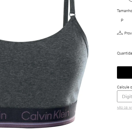
Tamanh
P
Prov
Quantid
NÃO SEI M