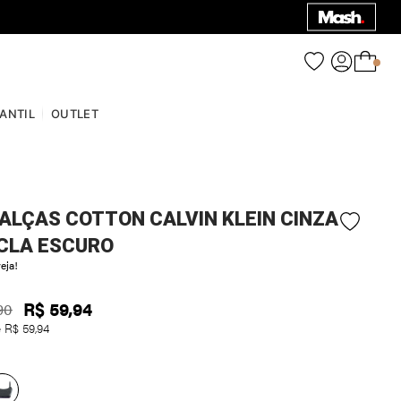
0
FANTIL
OUTLET
ALÇAS COTTON CALVIN KLEIN CINZA
CLA ESCURO
eja!
R$
59
,
94
90
e
R$
59
,
94