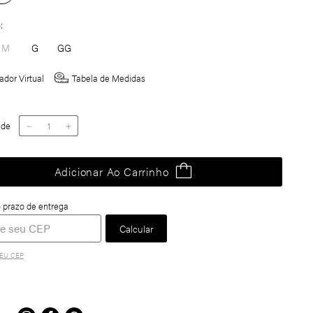
o
M
G
GG
ador Virtual
Tabela de Medidas
ade
－
＋
Adicionar Ao Carrinho
EU CEP