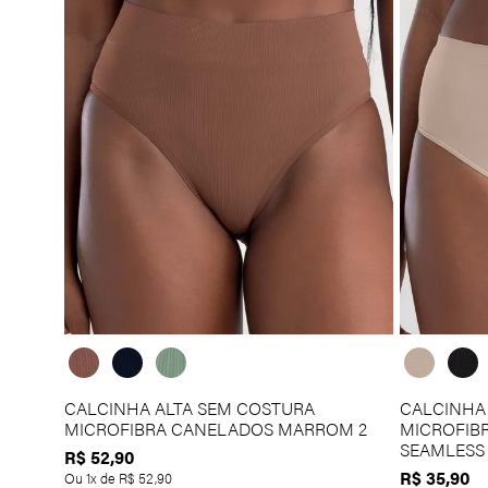
CINZA CLARO
LILÁS
PRETO
ROSA AVERMELHADO
ROSA QUEIMADO
CALCINHA ALTA SEM COSTURA
CALCINHA 
MICROFIBRA CANELADOS MARROM 2
MICROFIB
SEAMLESS
R$
52
,
90
R$
35
,
90
Ou
1
x de
R$
52
,
90