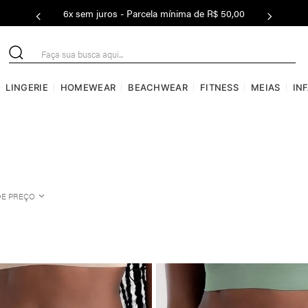
6x sem juros - Parcela mínima de R$ 50,00
Faça sua busca aqui...
LINGERIE
HOMEWEAR
BEACHWEAR
FITNESS
MEIAS
IN
DE PREÇO
Até R$50
R$50 a R$100
R$100 a R$150
R$150 a R$200
R$200 a R$400