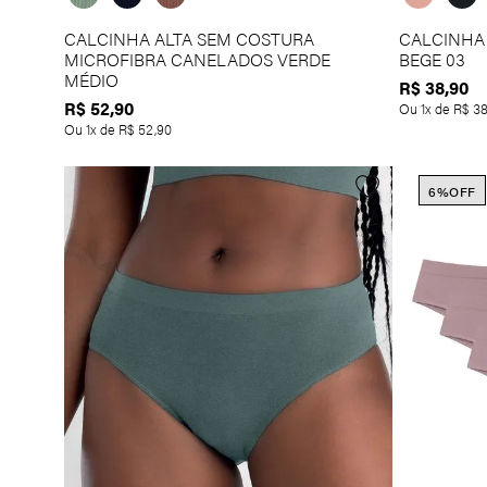
CALCINHA ALTA SEM COSTURA
CALCINHA
MICROFIBRA CANELADOS VERDE
BEGE 03
MÉDIO
R$
38
,
90
R$
52
,
90
Ou
1
x de
R$
3
Ou
1
x de
R$
52
,
90
6%
OFF