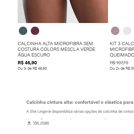
CALCINHA ALTA MICROFIBRA SEM
KIT 3 CAL
COSTURA COLORS MESCLA VERDE
MICROFIB
ÁGUA ESCURO
QUEIMAD
R$
46
,
90
R$
107
,
70
Ou
1
x de
R$
46
,
90
Ou
2
x de
R$
5
Calcinha cintura alta: confortável e elástica pa
A She Lingerie disponibiliza várias opções de calcinha de cintur
Uma mulher que se sente bem com o corpo sabe o quanto isso inte
+
Ver mais
Tendo isso em vista, oferecemos opções de calcinha cintura alt
corpo.