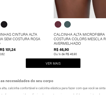
CINHAS CINTURA ALTA
CALCINHA ALTA MICROFIBRA
RA SEM COSTURA ROSA
COSTURA COLORS MESCLA 
O
AVERMELHADO
R$
101
,
24
R$
46
,
90
0
,
62
Ou
1
x de
R$
46
,
90
ra as necessidades do seu corpo
a alta, calcinha confortável e calcinha elástica para fazer com que você se sint
rfere em sua vida profissional: se sente mais capaz de liderar projetos, de se
a produzidas em tecidos de elevado padrão de qualidade, como a microfibra. Al