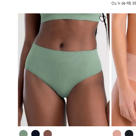
Ou
1
x de
R$
3