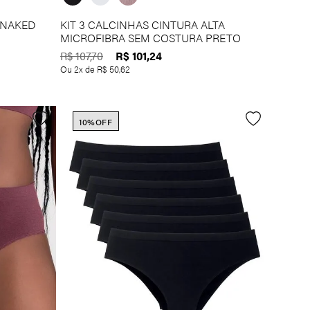
 NAKED
KIT 3 CALCINHAS CINTURA ALTA
MICROFIBRA SEM COSTURA PRETO
R$
101
,
24
R$
107
,
70
Ou
2
x de
R$
50
,
62
10%
OFF