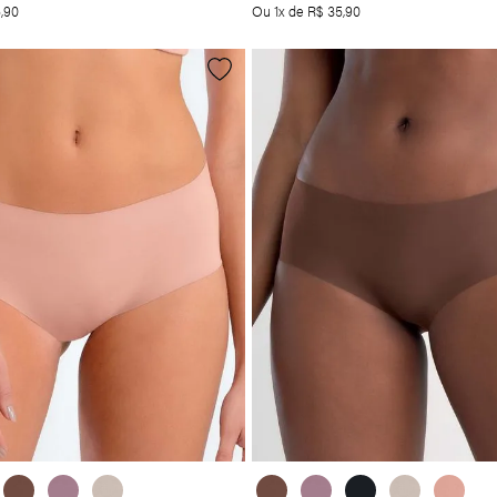
5
,
90
Ou
1
x de
R$
35
,
90