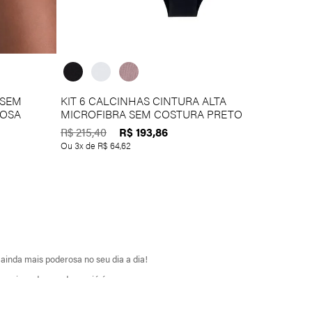
 SEM
KIT 6 CALCINHAS CINTURA ALTA
ROSA
MICROFIBRA SEM COSTURA PRETO
R$
193
,
86
R$
215
,
40
Ou
3
x de
R$
64
,
62
a ainda mais poderosa no seu dia a dia!
r mais poderosa do que já é.
ém disso, nossas peças esticam, ajustando-se perfeitamente ao