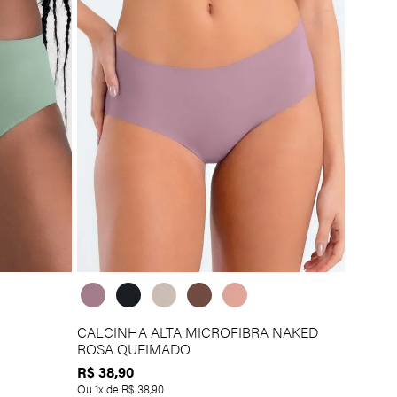
CALCINHA ALTA MICROFIBRA NAKED
ROSA QUEIMADO
R$
38
,
90
Ou
1
x de
R$
38
,
90