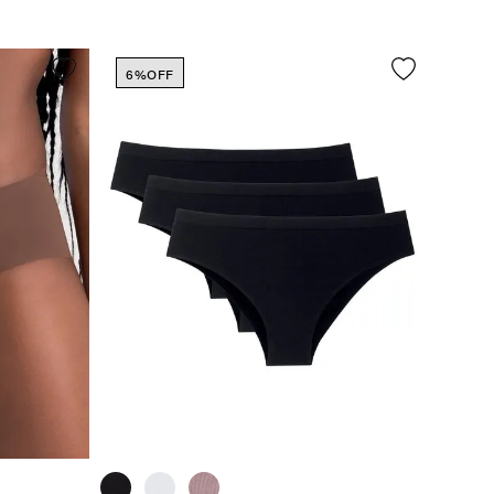
6%
OFF