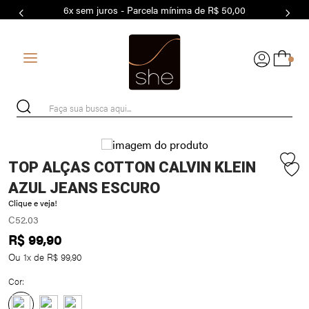
6x sem juros - Parcela mínima de R$ 50,00
7
º
MODAL
8
º
MAIO
0
9
º
BASICO
10
º
BIQUÍNI
Faça sua busca aqui...
TOP ALÇAS COTTON CALVIN KLEIN
AZUL JEANS ESCURO
Clique e veja!
C52.03
R$
99
,
90
Ou
1
x de
R$
99
,
90
Cor: