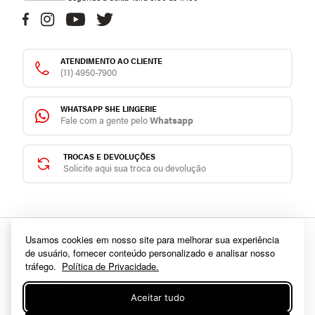
ATENDIMENTO AO CLIENTE
(11) 4950-7900
WHATSAPP SHE LINGERIE
Fale com a gente pelo
Whatsapp
TROCAS E DEVOLUÇÕES
Solicite aqui sua troca ou devolução
Usamos cookies em nosso site para melhorar sua experiência
de usuário, fornecer conteúdo personalizado e analisar nosso
Sobre
tráfego.
Política de Privacidade.
Sobre a She
Políticas
Aceitar tudo
Trabalhe conosco
Trocas e Devoluções