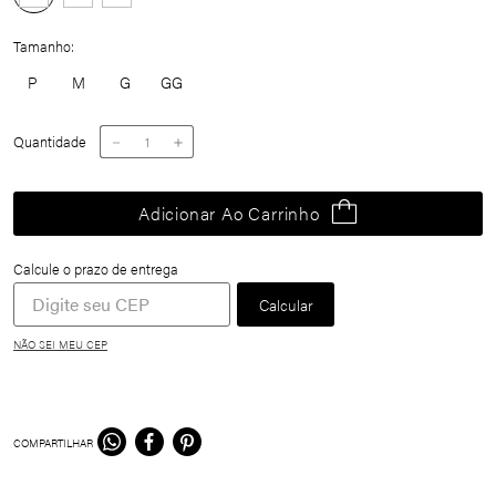
Tamanho
P
M
G
GG
Quantidade
－
＋
Adicionar Ao Carrinho
NÃO SEI MEU CEP
COMPARTILHAR