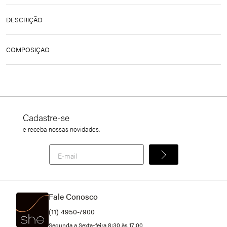
DESCRIÇÃO
TOP ALÇAS COTTON CALVIN KLEIN
COMPOSIÇAO
95% de algodão e 5% de elastano
Cadastre-se
e receba nossas novidades.
Fale Conosco
(11) 4950-7900
Segunda a Sexta-feira 8:30 às 17:00