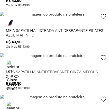
R$
43
,
90
Ou
1
x de
R$
43
,
90
MEIA SAPATILHA LISTRADA ANTIDERRAPANTE PILATES
AZUL MARINHO
R$
43
,
90
Ou
1
x de
R$
43
,
90
MEIA SAPATILHA ANTIDERRAPANTE CINZA MESCLA
CLARO
R$
20
,
90
Ou
1
x de
R$
20
,
90