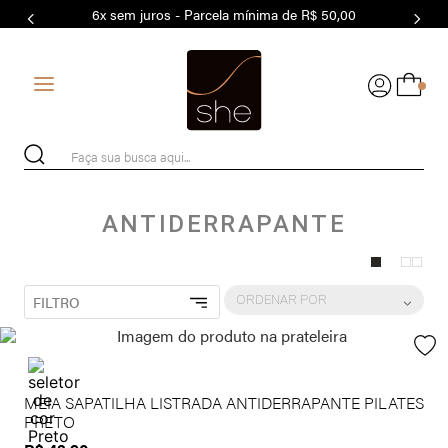
6x sem juros - Parcela mínima de R$ 50,00
7
º
MODAL
8
º
BASICO
0
9
º
MAIO
10
º
BIQUÍNI
Faça sua busca aqui...
ANTIDERRAPANTE
ORDENAR POR
FILTRO
MEIA SAPATILHA LISTRADA ANTIDERRAPANTE PILATES
PRETO