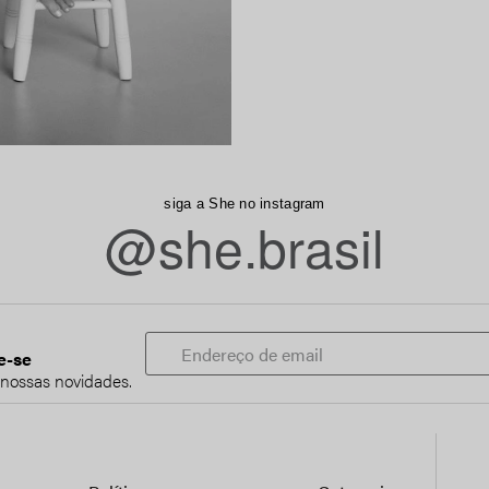
siga a She no instagram
@she.brasil
e-se
 nossas novidades.