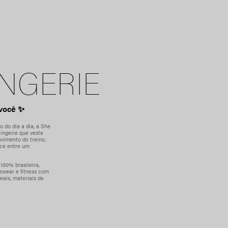
INGERIE
você ✨
 do dia a dia, a She
ingerie que veste
ovimento do treino,
ece entre um
100% brasileira,
ewear e fitness com
ais, materiais de