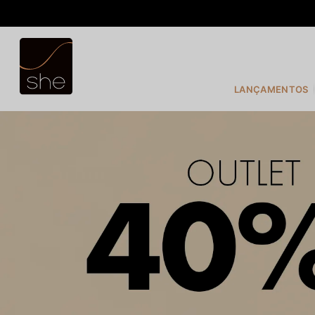
TERMOS MAIS BUSCADOS
1
º
COSTURA
2
º
INFANTIL
LANÇAMENTOS
3
º
FIO DENTAL
4
º
CALVIN KLEIN
5
º
CALCINHA
6
º
SUTIÃ
7
º
MODAL
8
º
BASICO
9
º
BIQUÍNI
10
º
MAIO