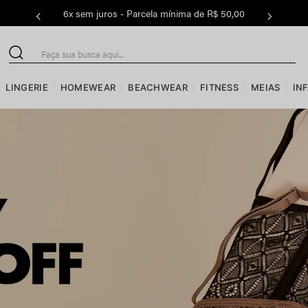
6x sem juros - Parcela mínima de R$ 50,00
Faça sua busca aqui...
LINGERIE
HOMEWEAR
BEACHWEAR
FITNESS
MEIAS
IN