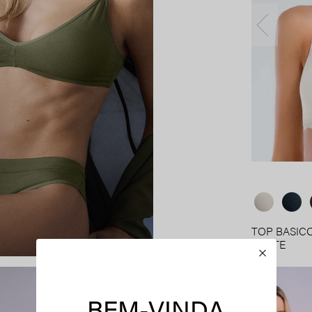
TOP BASIC
WHITE
R$
92
,
90
Ou
1
x de
R$
92
,
BEM-VINDA