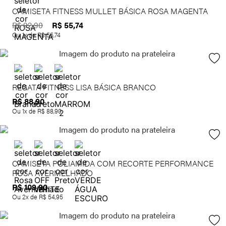
CAMISETA FITNESS MULLET BÁSICA ROSA MAGENTA
R$
55
,
74
R$
92
,
90
Ou
1
x de
R$
55
,
74
REGATA FITNESS LISA BÁSICA BRANCO
R$
88
,
90
Ou
1
x de
R$
88
,
90
CAMISETA POLIAMIDA COM RECORTE PERFORMANCE
ROSA AVERMELHADO
R$
109
,
90
Ou
2
x de
R$
54
,
95