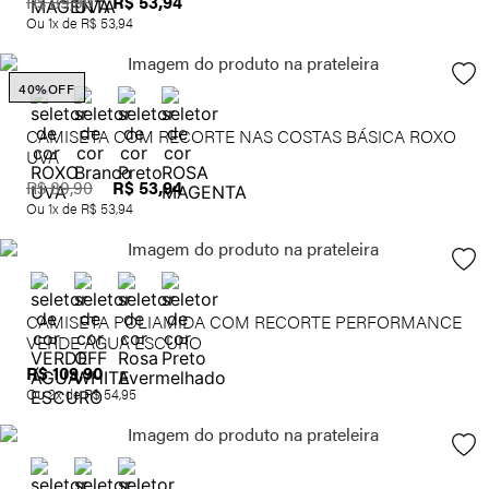
R$
53
,
94
R$
89
,
90
Ou
1
x de
R$
53
,
94
40%
OFF
CAMISETA COM RECORTE NAS COSTAS BÁSICA ROXO
UVA
R$
53
,
94
R$
89
,
90
Ou
1
x de
R$
53
,
94
CAMISETA POLIAMIDA COM RECORTE PERFORMANCE
VERDE ÁGUA ESCURO
R$
109
,
90
Ou
2
x de
R$
54
,
95