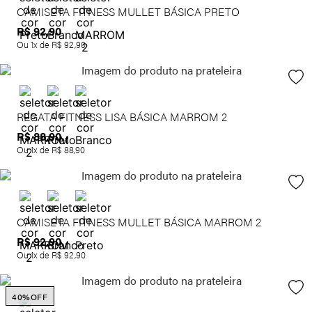
CAMISETA FITNESS MULLET BÁSICA PRETO
R$
92
,
90
Ou
1
x de
R$
92
,
90
REGATA FITNESS LISA BÁSICA MARROM 2
R$
88
,
90
Ou
1
x de
R$
88
,
90
CAMISETA FITNESS MULLET BÁSICA MARROM 2
R$
92
,
90
Ou
1
x de
R$
92
,
90
40%
OFF