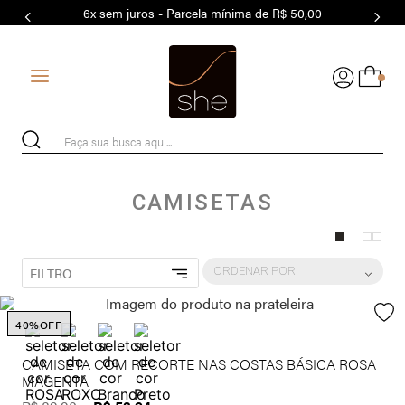
6x sem juros - Parcela mínima de R$ 50,00
7
º
MODAL
8
º
MAIO
0
9
º
BASICO
10
º
BIQUÍNI
Faça sua busca aqui...
CAMISETAS
ORDENAR POR
FILTRO
40%
OFF
CAMISETA COM RECORTE NAS COSTAS BÁSICA ROSA
MAGENTA