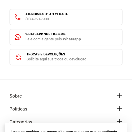
ATENDIMENTO AO CLIENTE
(11) 4950-7900
WHATSAPP SHE LINGERIE
Fale com a gente pelo
Whatsapp
TROCAS E DEVOLUÇÕES
Solicite aqui sua troca ou devolução
Sobre
Sobre a She
Políticas
Trabalhe conosco
Trocas e Devoluções
Categorias
Fale conosco
Prazos de Entrega
Usamos cookies em nosso site para melhorar sua experiência
Lingerie