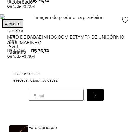
R$
76
,
74
R$
127
,
90
Ou
1
x de
R$
76
,
74
40%
OFF
MAIÔ DE BABADINHOS COM ESTAMPA DE UNICÓRNIO
AZUL MARINHO
R$
76
,
74
R$
127
,
90
Ou
1
x de
R$
76
,
74
Cadastre-se
e receba nossas novidades.
Fale Conosco