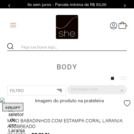
6x sem juros - Parcela mínima de R$ 50,00
7
º
MODAL
8
º
BASICO
0
9
º
MAIO
10
º
BIQUÍNI
Faça sua busca aqui...
BODY
ORDENAR POR
FILTRO
40%
OFF
MAIO BABADINHOS COM ESTAMPA CORAL LARANJA
ACOBREADO