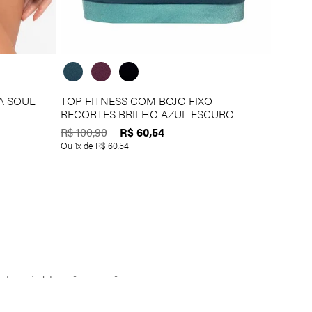
A SOUL
TOP FITNESS COM BOJO FIXO
RECORTES BRILHO AZUL ESCURO
R$
60
,
54
R$
100
,
90
Ou
1
x de
R$
60
,
54
ente incrível de você para você mesma.