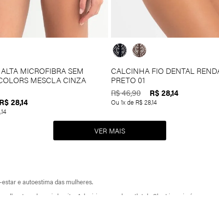
ALTA MICROFIBRA SEM
CALCINHA FIO DENTAL REND
COLORS MESCLA CINZA
PRETO 01
R$
28
,
14
R$
46
,
90
R$
28
,
14
Ou
1
x de
R$
28
,
14
8
,
14
-estar e autoestima das mulheres.
 mulher tem de mais bonito. Adquirir peças de outlet da She Lingerie é um pres
rto e qualidade em promoção