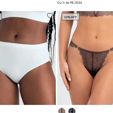
Ou
1
x de
R$
26
,
94
40%
OFF