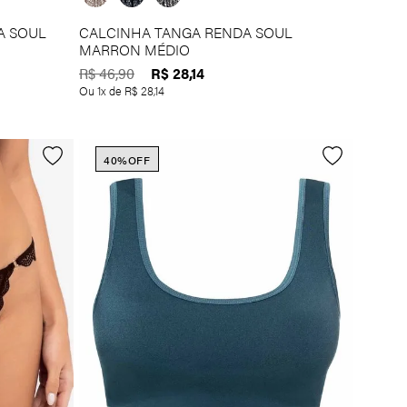
A SOUL
CALCINHA TANGA RENDA SOUL
MARRON MÉDIO
R$
28
,
14
R$
46
,
90
Ou
1
x de
R$
28
,
14
40%
OFF