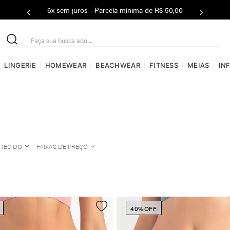
6x sem juros - Parcela mínima de R$ 50,00
Faça sua busca aqui...
LINGERIE
HOMEWEAR
BEACHWEAR
FITNESS
MEIAS
IN
TECIDO
FAIXAS DE PREÇO
POLIÉSTER COM
Até R$50
ELASTANO
R$50 a R$100
POLIÉSTER
R$100 a R$150
ALGODÃO
40%
OFF
R$150 a R$200
COTTON
R$200 a R$400
POLIAMIDA UV