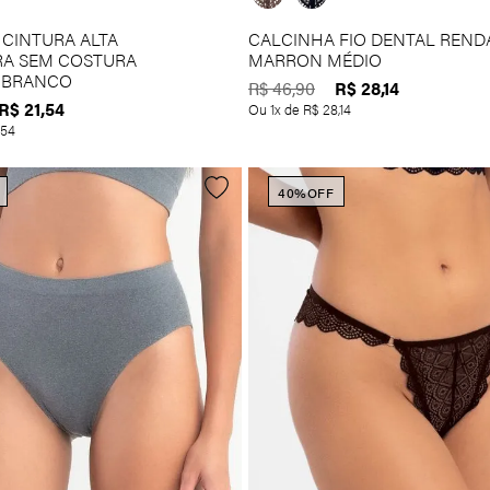
CINTURA ALTA
CALCINHA FIO DENTAL REND
RA SEM COSTURA
MARRON MÉDIO
 BRANCO
R$
28
,
14
R$
46
,
90
R$
21
,
54
Ou
1
x de
R$
28
,
14
54
40%
OFF