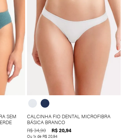
RA SEM
CALCINHA FIO DENTAL MICROFIBRA
ERDE
BÁSICA BRANCO
R$
20
,
94
R$
34
,
90
Ou
1
x de
R$
20
,
94