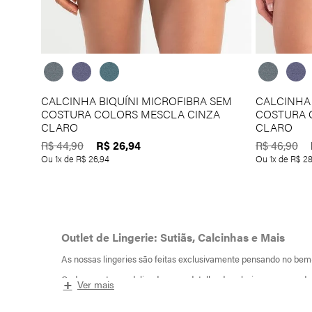
CALCINHA BIQUÍNI MICROFIBRA SEM
CALCINHA 
COSTURA COLORS MESCLA CINZA
COSTURA 
CLARO
CLARO
R$
26
,
94
R$
44
,
90
R$
46
,
90
Ou
1
x de
R$
26
,
94
Ou
1
x de
R$
2
Outlet de Lingerie: Sutiãs, Calcinhas e Mais
As nossas lingeries são feitas exclusivamente pensando no bem
Cada peça tem a delicadeza e o detalhe de valorizar o que cada
+
Ver mais
Outlet She Lingerie: toda mulher merece confo