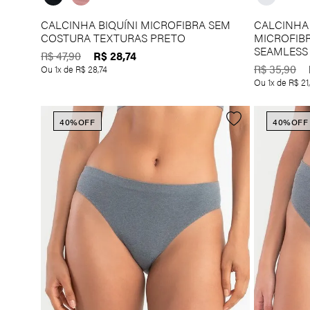
CALCINHA BIQUÍNI MICROFIBRA SEM
CALCINHA 
COSTURA TEXTURAS PRETO
MICROFIB
SEAMLESS
R$
28
,
74
R$
47
,
90
R$
35
,
90
Ou
1
x de
R$
28
,
74
Ou
1
x de
R$
21
,
40%
OFF
40%
OFF