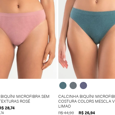
R$400 a R$500
MICROFIBRA
Acima de R$500
MODAL
POLIAMIDA
RENDA
TULE
BIQUÍNI MICROFIBRA SEM
CALCINHA BIQUÍNI MICROFIB
TEXTURAS ROSÉ
COSTURA COLORS MESCLA V
LIMAO
R$
28
,
74
R$
26
,
94
R$
44
,
90
8
,
74