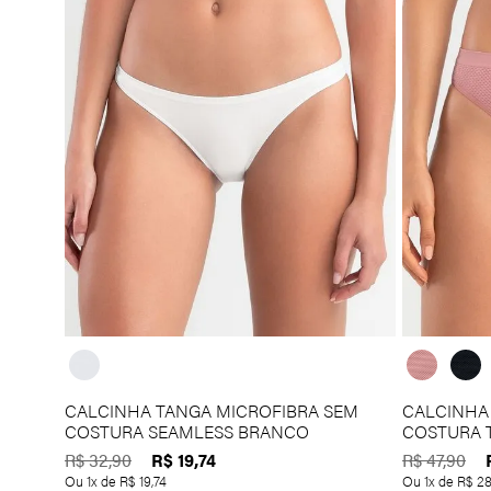
VERDE ÁGUA MÉDIO
42
MARRON MÉDIO
44
VERDE MILITAR MÉDIO
46
VERDE MILITAR ESCURO
48
ROXO UVA
50
CALCINHA TANGA MICROFIBRA SEM
CALCINHA 
COSTURA SEAMLESS BRANCO
COSTURA 
R$
19
,
74
R$
32
,
90
R$
47
,
90
Ou
1
x de
R$
19
,
74
Ou
1
x de
R$
2