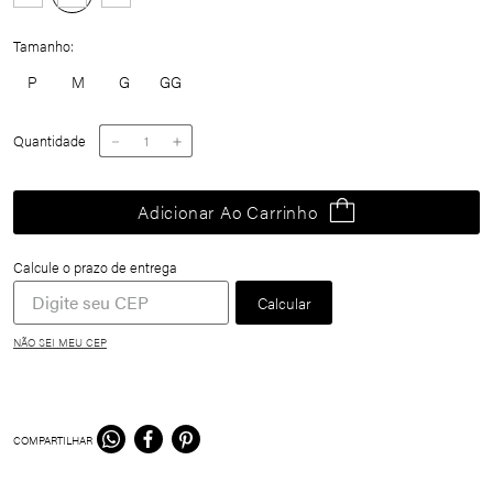
Tamanho
P
M
G
GG
Quantidade
－
＋
Adicionar Ao Carrinho
NÃO SEI MEU CEP
COMPARTILHAR