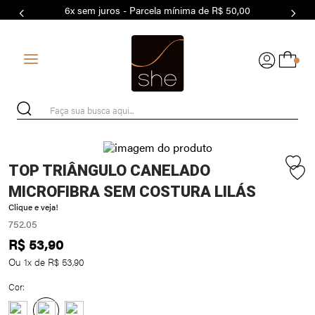
6x sem juros - Parcela mínima de R$ 50,00
7
º
MODAL
8
º
BASICO
0
9
º
BIQUÍNI
10
º
MAIO
Faça sua busca aqui...
TOP TRIÂNGULO CANELADO
MICROFIBRA SEM COSTURA LILÁS
Clique e veja!
752.05
R$
53
,
90
Ou
1
x de
R$
53
,
90
Cor: