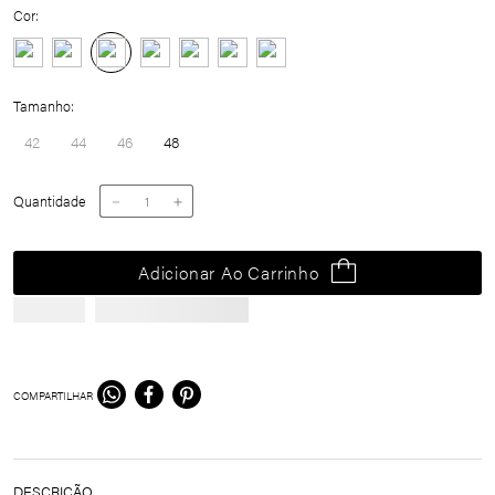
Cor:
Tamanho
42
44
46
48
Quantidade
－
＋
Adicionar Ao Carrinho
COMPARTILHAR
DESCRIÇÃO