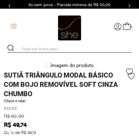
6x sem juros - Parcela mínima de R$ 50,00
7
º
MODAL
8
º
BASICO
0
9
º
MAIO
10
º
BIQUÍNI
Faça sua busca aqui...
SUTIÃ TRIÂNGULO MODAL BÁSICO
COM BOJO REMOVÍVEL SOFT CINZA
CHUMBO
Clique e veja!
532.03
R$
82
,
90
R$
49
,
74
Ou
1
x de
R$
49
,
74