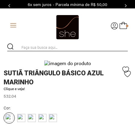
6x sem juros - Parcela mínima de R$ 50,00
7
º
MODAL
8
º
BASICO
0
9
º
BIQUÍNI
10
º
MACAQUINHO
Faça sua busca aqui...
SUTIÃ TRIÂNGULO BÁSICO AZUL
MARINHO
Clique e veja!
532.04
Cor: