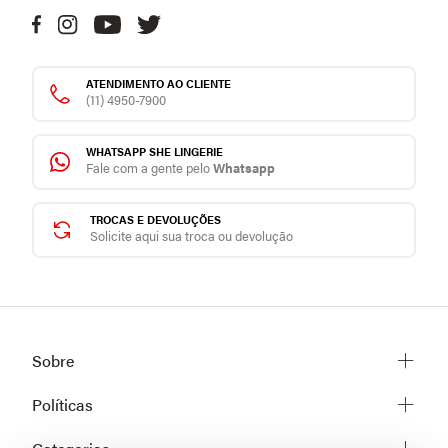
ATENDIMENTO AO CLIENTE
(11) 4950-7900
WHATSAPP SHE LINGERIE
Fale com a gente pelo
Whatsapp
TROCAS E DEVOLUÇÕES
Solicite aqui sua troca ou devolução
Sobre
Sobre a She
Políticas
Trabalhe conosco
Trocas e Devoluções
Fale conosco