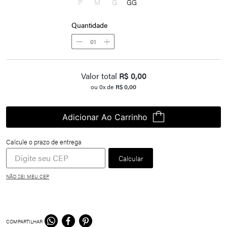
P
M
G
GG
Quantidade
01
Valor total
R$
0,00
ou
0
x de
R$
0,00
Adicionar Ao Carrinho
NÃO SEI MEU CEP
COMPARTILHAR