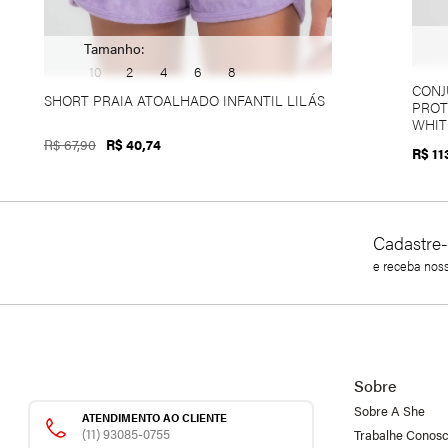
Tamanho:
10
2
4
6
8
CONJ
SHORT PRAIA ATOALHADO INFANTIL LILÁS
PROT
WHIT
R$ 67,90
R$ 40,74
R$ 11
Cadastre-
e receba nos
Sobre
Sobre A She
ATENDIMENTO AO CLIENTE
(11) 93085-0755
Trabalhe Conos