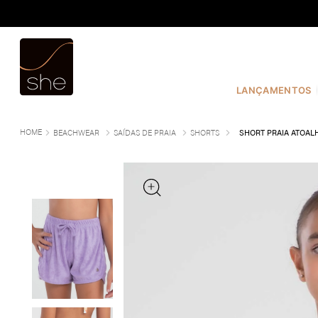
TERMOS MAIS BUSCADOS
1
º
COSTURA
2
º
INFANTIL
LANÇAMENTOS
3
º
FIO DENTAL
4
º
CALVIN KLEIN
BEACHWEAR
SAÍDAS DE PRAIA
SHORTS
SHORT PRAIA ATOALH
5
º
CALCINHA
6
º
SUTIÃ
7
º
MODAL
8
º
BASICO
9
º
BIQUÍNI
10
º
MAIO