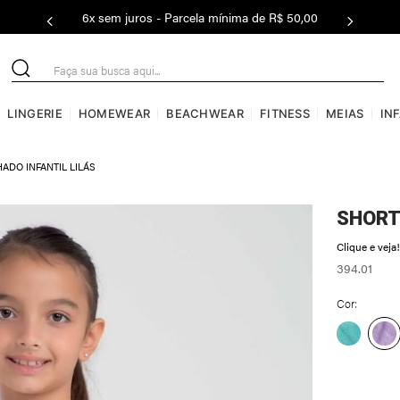
6x sem juros - Parcela mínima de R$ 50,00
Faça sua busca aqui...
LINGERIE
HOMEWEAR
BEACHWEAR
FITNESS
MEIAS
IN
ADO INFANTIL LILÁS
SHORT
Clique e veja!
394.01
Cor: