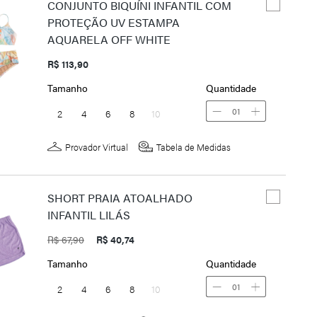
CONJUNTO BIQUÍNI INFANTIL COM
PROTEÇÃO UV ESTAMPA
AQUARELA OFF WHITE
R$ 113,90
Tamanho
Quantidade
01
2
4
6
8
10
Provador Virtual
Tabela de Medidas
SHORT PRAIA ATOALHADO
INFANTIL LILÁS
R$ 67,90
R$ 40,74
Tamanho
Quantidade
01
2
4
6
8
10