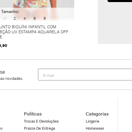
Tamanho:
10
2
4
6
8
UNTO BIQUÍNI INFANTIL COM
EÇÃO UV ESTAMPA AQUARELA OFF
E
3,90
se
sas novidades.
Políticas
Categorias
Trocas E Devoluções
Lingerie
co
Prazos De Entrega
Homewear