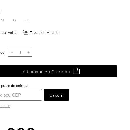
o
M
G
GG
ador Virtual
Tabela de Medidas
ade
－
＋
Adicionar Ao Carrinho
EU CEP