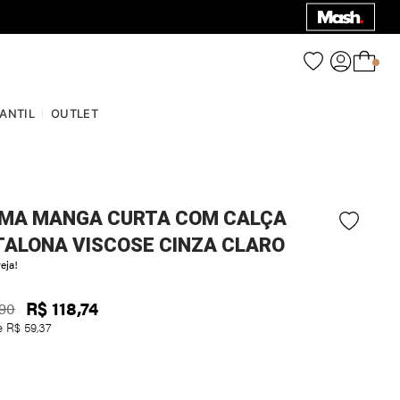
0
FANTIL
OUTLET
AMA MANGA CURTA COM CALÇA
TALONA VISCOSE CINZA CLARO
eja!
R$
118
,
74
90
e
R$
59
,
37