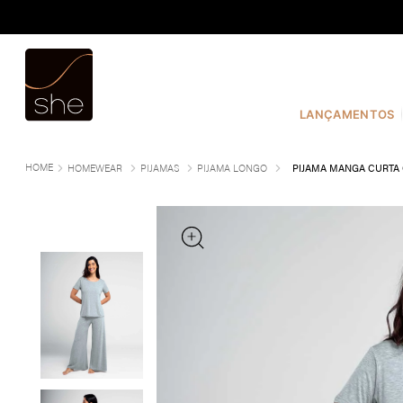
TERMOS MAIS BUSCADOS
1
º
COSTURA
2
º
INFANTIL
LANÇAMENTOS
3
º
FIO DENTAL
4
º
CALVIN KLEIN
HOMEWEAR
PIJAMAS
PIJAMA LONGO
PIJAMA MANGA CURTA
5
º
CALCINHA
6
º
SUTIÃ
7
º
MODAL
8
º
BASICO
9
º
BIQUÍNI
10
º
MAIO