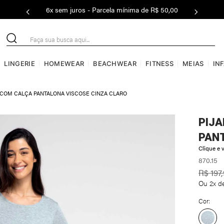
6x sem juros - Parcela mínima de R$ 50,00
Faça sua busca aqui...
LINGERIE
HOMEWEAR
BEACHWEAR
FITNESS
MEIAS
IN
 COM CALÇA PANTALONA VISCOSE CINZA CLARO
PIJ
PAN
Clique e v
870.15
R$
197
,
Ou
2
x d
Cor: