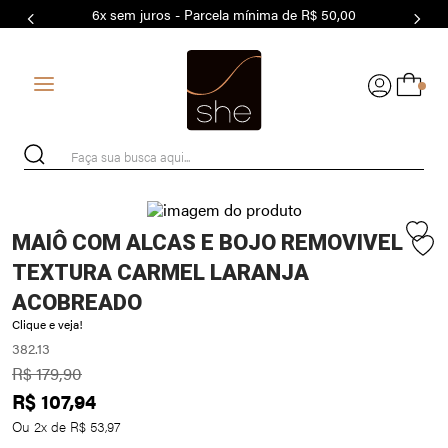
6x sem juros - Parcela mínima de R$ 50,00
7
º
MODAL
8
º
MAIO
0
9
º
BASICO
10
º
BIQUÍNI
Faça sua busca aqui...
MAIÔ COM ALCAS E BOJO REMOVIVEL
TEXTURA CARMEL LARANJA
ACOBREADO
Clique e veja!
382.13
R$
179
,
90
R$
107
,
94
Ou
2
x de
R$
53
,
97