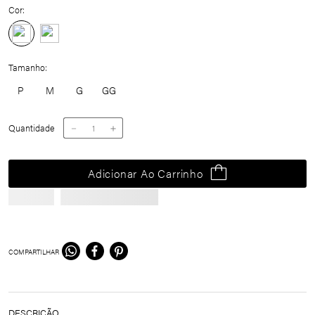
Cor:
Tamanho
P
M
G
GG
Quantidade
－
＋
Adicionar Ao Carrinho
COMPARTILHAR
DESCRIÇÃO