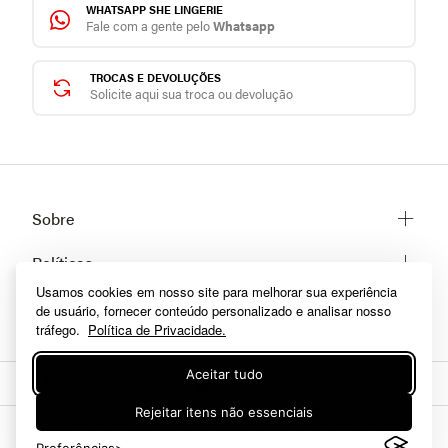
WHATSAPP SHE LINGERIE
Fale com a gente pelo
Whatsapp
TROCAS E DEVOLUÇÕES
Solicite aqui sua troca ou devolução
Sobre
Sobre a She
Políticas
Trabalhe conosco
Usamos cookies em nosso site para melhorar sua experiência
Trocas e Devoluções
Categorias
Fale conosco
de usuário, fornecer conteúdo personalizado e analisar nosso
Prazos de Entrega
tráfego.
Política de Privacidade.
Lingerie
Políticas de privacidade
Homewear
Aceitar tudo
Dúvidas frequentes
Moda praia
Como comprar
Rejeitar itens não essenciais
Fitness
A Inclusão De Um Produto Na Sacola Não Garante Seu Preço. Em Caso De
Formas de pagamento
Variação, Prevalecerá O Preço Vigente Na Finalização Da Compra. 2013, SHE
Meias