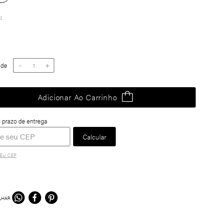
o
ade
－
＋
Adicionar Ao Carrinho
EU CEP
LHAR