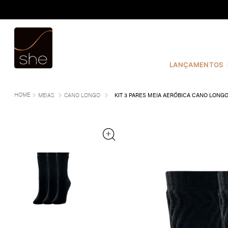
TERMOS MAIS BUSCADOS
1
º
COSTURA
2
º
INFANTIL
LANÇAMENTOS
3
º
FIO DENTAL
4
º
CALVIN KLEIN
MEIAS
CANO LONGO
KIT 3 PARES MEIA AERÓBICA CANO LONG
5
º
CALCINHA
6
º
SUTIÃ
7
º
MODAL
8
º
BASICO
9
º
BIQUÍNI
10
º
MAIO