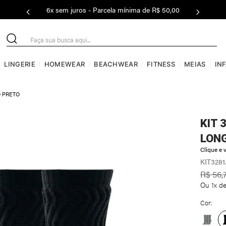
6x sem juros - Parcela mínima de R$ 50,00
Faça sua busca aqui...
LINGERIE
HOMEWEAR
BEACHWEAR
FITNESS
MEIAS
IN
O PRETO
KIT 
LON
Clique e v
KIT3281
R$
56
,
Ou
1
x d
Cor: