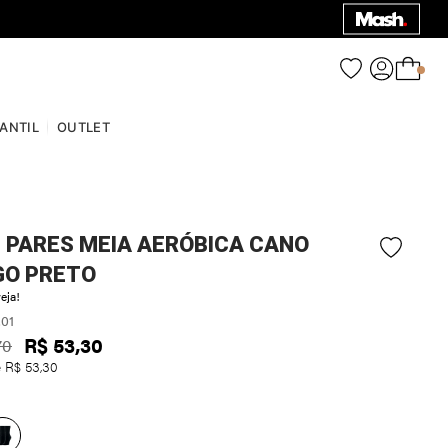
0
FANTIL
OUTLET
3 PARES MEIA AERÓBICA CANO
GO PRETO
eja!
.01
R$
53
,
30
70
e
R$
53
,
30