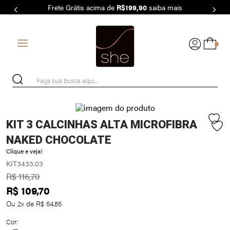
Frete Grátis acima de
R$199,90
saiba mais
7
º
MODAL
8
º
BASICO
0
9
º
MAIO
10
º
BIQUÍNI
Faça sua busca aqui...
KIT 3 CALCINHAS ALTA MICROFIBRA
NAKED CHOCOLATE
Clique e veja!
KIT3433.03
R$
116
,
70
R$
109
,
70
Ou
2
x de
R$
54
,
85
Cor: