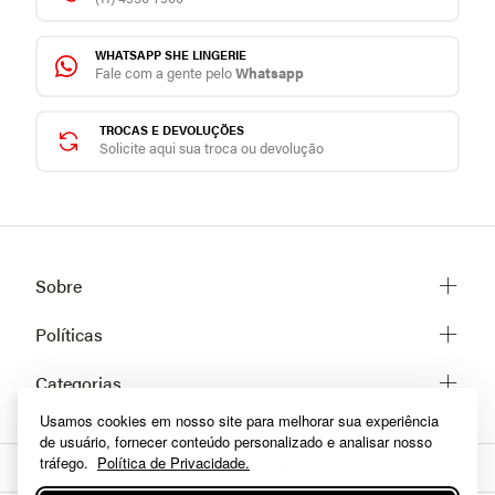
WHATSAPP SHE LINGERIE
Fale com a gente pelo
Whatsapp
TROCAS E DEVOLUÇÕES
Solicite aqui sua troca ou devolução
Sobre
Sobre a She
Políticas
Trabalhe conosco
Trocas e Devoluções
Categorias
Fale conosco
Prazos de Entrega
Usamos cookies em nosso site para melhorar sua experiência
Lingerie
Políticas de privacidade
de usuário, fornecer conteúdo personalizado e analisar nosso
Homewear
Dúvidas frequentes
tráfego.
Política de Privacidade.
Moda praia
Como comprar