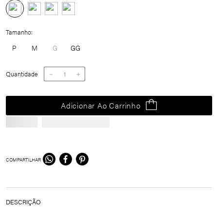
Tamanho
P
M
G
GG
Quantidade
－
＋
Adicionar Ao Carrinho
COMPARTILHAR
DESCRIÇÃO