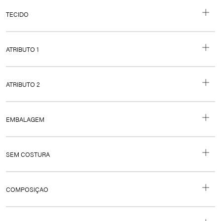
RENDA
TECIDO
RENDA
ATRIBUTO 1
LATERAIS FINAS
ATRIBUTO 2
LATERAIS FINAS
EMBALAGEM
UNITÁRIO
SEM COSTURA
Não
COMPOSIÇAO
Renda