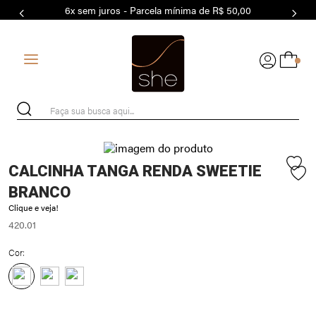
6x sem juros - Parcela mínima de R$ 50,00
7
º
MODAL
8
º
MAIO
0
9
º
BASICO
10
º
BIQUÍNI
Faça sua busca aqui...
CALCINHA TANGA RENDA SWEETIE
BRANCO
Clique e veja!
420.01
Cor: