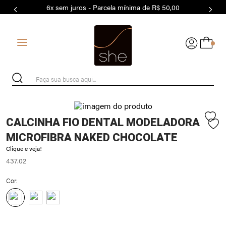
6x sem juros - Parcela mínima de R$ 50,00
7
º
MODAL
8
º
BASICO
0
9
º
MAIO
10
º
BIQUÍNI
Faça sua busca aqui...
CALCINHA FIO DENTAL MODELADORA
MICROFIBRA NAKED CHOCOLATE
Clique e veja!
437.02
Cor: