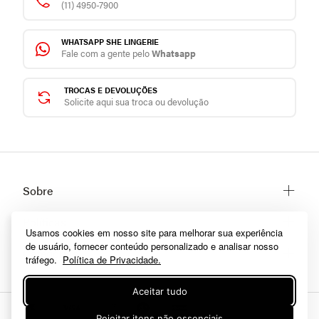
(11) 4950-7900
WHATSAPP SHE LINGERIE
Fale com a gente pelo
Whatsapp
TROCAS E DEVOLUÇÕES
Solicite aqui sua troca ou devolução
Sobre
Sobre a She
Políticas
Usamos cookies em nosso site para melhorar sua experiência
Trabalhe conosco
de usuário, fornecer conteúdo personalizado e analisar nosso
Trocas e Devoluções
Categorias
Fale conosco
tráfego.
Política de Privacidade.
Prazos de Entrega
Lingerie
Políticas de privacidade
Aceitar tudo
Homewear
Dúvidas frequentes
Moda praia
Rejeitar itens não essenciais