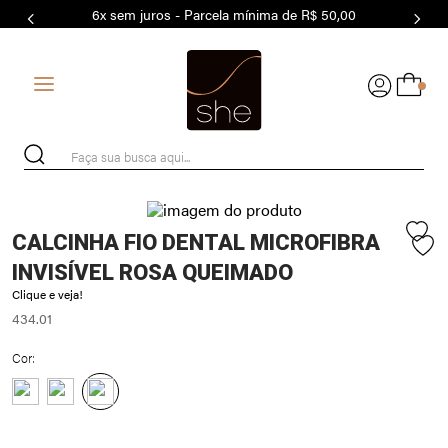
6x sem juros - Parcela mínima de R$ 50,00
7
º
MODAL
8
º
BASICO
0
9
º
MAIO
10
º
BIQUÍNI
Faça sua busca aqui...
CALCINHA FIO DENTAL MICROFIBRA
INVISÍVEL ROSA QUEIMADO
Clique e veja!
434.01
Cor: