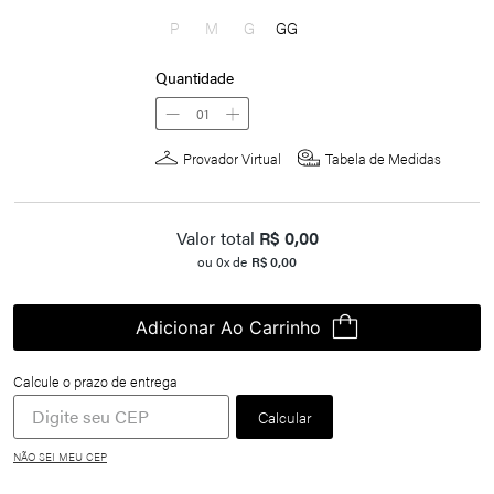
P
M
G
GG
Quantidade
01
Provador Virtual
Tabela de Medidas
Valor total
R$
0,00
ou
0
x de
R$
0,00
Adicionar Ao Carrinho
NÃO SEI MEU CEP