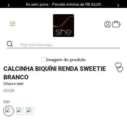
6x sem juros - Parcela mínima de R$ 50,00
7
º
MODAL
8
º
MAIO
0
9
º
BASICO
10
º
BIQUÍNI
Faça sua busca aqui...
CALCINHA BIQUÍNI RENDA SWEETIE
BRANCO
Clique e veja!
421.05
Cor: