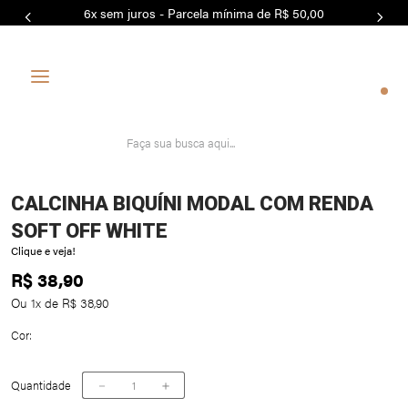
6x sem juros - Parcela mínima de R$ 50,00
0
CALCINHA BIQUÍNI MODAL COM RENDA
SOFT OFF WHITE
Clique e veja!
R$
38
,
90
Ou
1
x de
R$
38
,
90
Cor:
Quantidade
－
＋