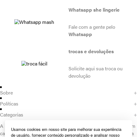
Whatsapp she lingerie
Fale com a gente pelo
Whatsapp
trocas e devoluções
Solicite aqui sua troca ou
devolução
Sobre
+
Sobre a She
Políticas
+
Trabalhe conosco
Trocas e Devoluções
Categorias
+
Fale conosco
Prazos de Entrega
Lingerie
A inclusão de um produto na sacola não garante seu preço. Em
Políticas de privacidade
Homewear
Usamos cookies em nosso site para melhorar sua experiência
caso de variação, prevalecerá o preço vigente na finalização da
Dúvidas frequentes
de usuário, fornecer conteúdo personalizado e analisar nosso