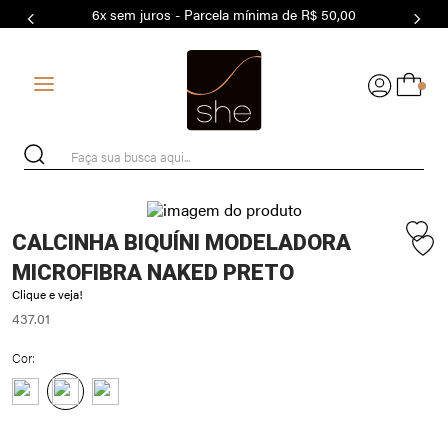
6x sem juros - Parcela mínima de R$ 50,00
7
º
MODAL
8
º
BASICO
0
9
º
BIQUÍNI
10
º
MAIO
Faça sua busca aqui...
CALCINHA BIQUÍNI MODELADORA
MICROFIBRA NAKED PRETO
Clique e veja!
437.01
Cor: