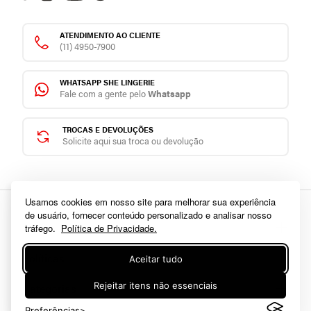
ATENDIMENTO AO CLIENTE
(11) 4950-7900
WHATSAPP SHE LINGERIE
Fale com a gente pelo
Whatsapp
TROCAS E DEVOLUÇÕES
Solicite aqui sua troca ou devolução
Usamos cookies em nosso site para melhorar sua experiência
de usuário, fornecer conteúdo personalizado e analisar nosso
Sobre
tráfego.
Política de Privacidade.
Sobre a She
Políticas
Aceitar tudo
Trabalhe conosco
Trocas e Devoluções
Rejeitar itens não essenciais
Categorias
Fale conosco
Prazos de Entrega
Preferências