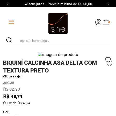
6x sem juros - Parcela mínima de R$ 50,00
7
º
MODAL
8
º
BASICO
0
9
º
BIQUÍNI
10
º
MAIO
Faça sua busca aqui...
BIQUINÍ CALCINHA ASA DELTA COM
TEXTURA PRETO
Clique e veja!
380.35
R$
82
,
90
R$
49
,
74
Ou
1
x de
R$
49
,
74
Cor: