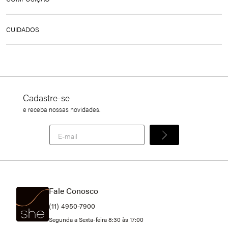
MICROFIBRA 94,2% POLIÉSTER 5,8% ELASTANO FORRO
CUIDADOS
87% POLIÉSTER 13% ELASTANO
LAVAGEM À MÃO, NÃO ALVEJAR, NÃO SECAR EM
TAMBOR, SECAR NO VARAL À SOMBRA, NÃO PASSAR,
NÃO LIMPAR À SECO
NÃO GUARDAR MOLHADO, NÃO DEIXAR DE MOLHO
Cadastre-se
e receba nossas novidades.
Fale Conosco
(11) 4950-7900
Segunda a Sexta-feira 8:30 às 17:00