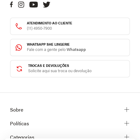
ATENDIMENTO AO CLIENTE
(11) 4950-7900
WHATSAPP SHE LINGERIE
Fale com a gente pelo
Whatsapp
TROCAS E DEVOLUÇÕES
Solicite aqui sua troca ou devolução
Sobre
Sobre a She
Políticas
Trabalhe conosco
Trocas e Devoluções
Categorias
Fale conosco