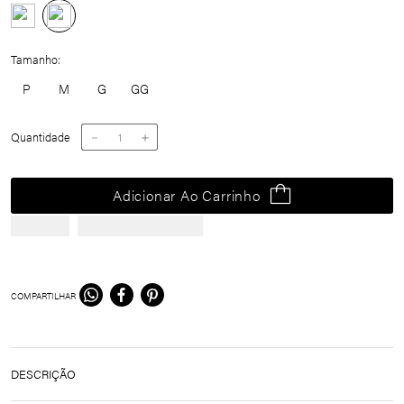
Tamanho
P
M
G
GG
Quantidade
－
＋
Adicionar Ao Carrinho
COMPARTILHAR
DESCRIÇÃO