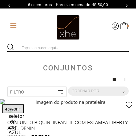
6x sem juros - Parcela mínima de R$ 50,00
7
º
MODAL
8
º
MAIO
0
9
º
BIQUÍNI
10
º
TOP
Faça sua busca aqui...
CONJUNTOS
ORDENAR POR
FILTRO
40%
OFF
CONJUNTO BIQUINI INFANTIL COM ESTAMPA LIBERTY
AZUL DENIN