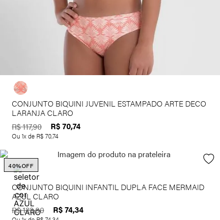
CONJUNTO BIQUINI JUVENIL ESTAMPADO ARTE DECO
LARANJA CLARO
R$
70
,
74
R$
117
,
90
Ou
1
x de
R$
70
,
74
40%
OFF
CONJUNTO BIQUINI INFANTIL DUPLA FACE MERMAID
AZUL CLARO
R$
74
,
34
R$
123
,
90
Ou
1
x de
R$
74
,
34