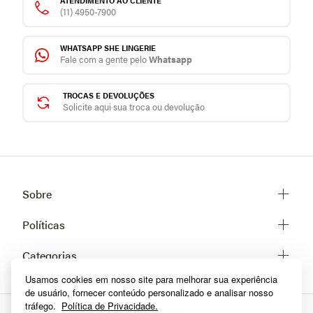
ATENDIMENTO AO CLIENTE
(11) 4950-7900
WHATSAPP SHE LINGERIE
Fale com a gente pelo
Whatsapp
TROCAS E DEVOLUÇÕES
Solicite aqui sua troca ou devolução
Sobre
Sobre a She
Políticas
Trabalhe conosco
Trocas e Devoluções
Categorias
Fale conosco
Prazos de Entrega
Usamos cookies em nosso site para melhorar sua experiência
Lingerie
Políticas de privacidade
de usuário, fornecer conteúdo personalizado e analisar nosso
Homewear
Dúvidas frequentes
tráfego.
Política de Privacidade.