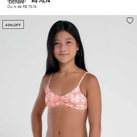
R$
70
,
74
R$
117
,
90
Ou
1
x de
R$
70
,
74
40%
OFF