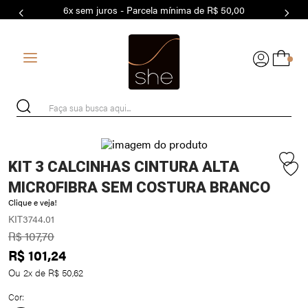
6x sem juros - Parcela mínima de R$ 50,00
7
º
MODAL
8
º
BASICO
0
9
º
BIQUÍNI
10
º
MAIO
Faça sua busca aqui...
KIT 3 CALCINHAS CINTURA ALTA
MICROFIBRA SEM COSTURA BRANCO
Clique e veja!
KIT3744.01
R$
107
,
70
R$
101
,
24
Ou
2
x de
R$
50
,
62
Cor: