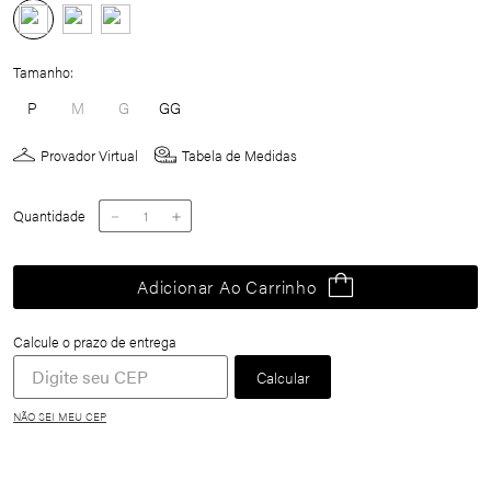
Tamanho
P
M
G
GG
Provador Virtual
Tabela de Medidas
Quantidade
－
＋
Adicionar Ao Carrinho
NÃO SEI MEU CEP