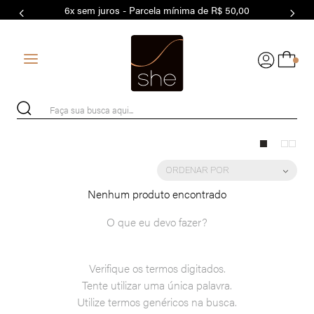
6x sem juros - Parcela mínima de R$ 50,00
7
º
MODAL
8
º
BASICO
0
9
º
BIQUÍNI
10
º
MAIO
Faça sua busca aqui...
ORDENAR POR
Nenhum produto encontrado
O que eu devo fazer?
Verifique os termos digitados.
Tente utilizar uma única palavra.
Utilize termos genéricos na busca.