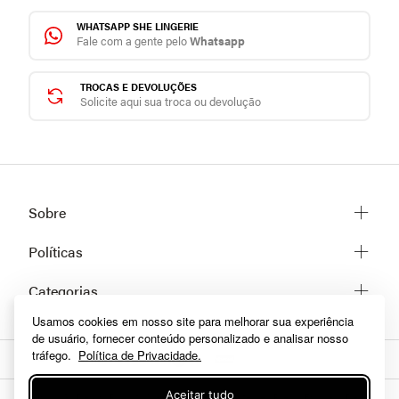
WHATSAPP SHE LINGERIE
Fale com a gente pelo
Whatsapp
TROCAS E DEVOLUÇÕES
Solicite aqui sua troca ou devolução
Sobre
Sobre a She
Políticas
Trabalhe conosco
Trocas e Devoluções
Categorias
Fale conosco
Prazos de Entrega
Usamos cookies em nosso site para melhorar sua experiência
Lingerie
Políticas de privacidade
de usuário, fornecer conteúdo personalizado e analisar nosso
Homewear
Dúvidas frequentes
tráfego.
Política de Privacidade.
Moda praia
Como comprar
Fitness
Aceitar tudo
A Inclusão De Um Produto Na Sacola Não Garante Seu Preço. Em Caso De
Formas de pagamento