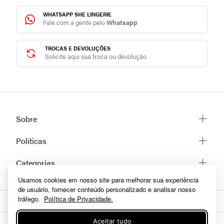
WHATSAPP SHE LINGERIE
Fale com a gente pelo
Whatsapp
TROCAS E DEVOLUÇÕES
Solicite aqui sua troca ou devolução
Sobre
Sobre a She
Políticas
Trabalhe conosco
Trocas e Devoluções
Categorias
Fale conosco
Prazos de Entrega
Usamos cookies em nosso site para melhorar sua experiência
Lingerie
Políticas de privacidade
de usuário, fornecer conteúdo personalizado e analisar nosso
Homewear
Dúvidas frequentes
tráfego.
Política de Privacidade.
Moda praia
Como comprar
Fitness
Aceitar tudo
A Inclusão De Um Produto Na Sacola Não Garante Seu Preço. Em Caso De
Formas de pagamento