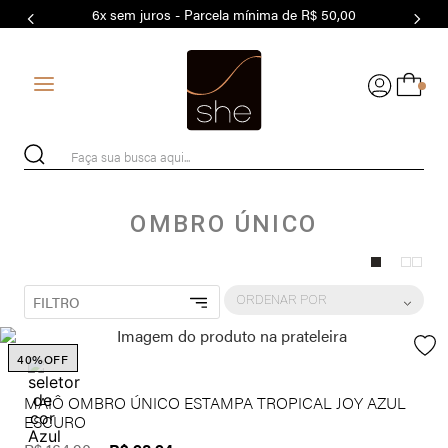
6x sem juros - Parcela mínima de R$ 50,00
7
º
MODAL
8
º
MAIO
0
9
º
BASICO
10
º
BIQUÍNI
Faça sua busca aqui...
OMBRO ÚNICO
ORDENAR POR
FILTRO
40%
OFF
MAIÔ OMBRO ÚNICO ESTAMPA TROPICAL JOY AZUL
ESCURO