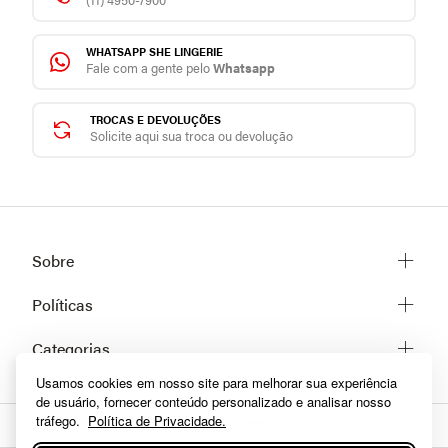
WHATSAPP SHE LINGERIE
Fale com a gente pelo
Whatsapp
TROCAS E DEVOLUÇÕES
Solicite aqui sua troca ou devolução
Sobre
Sobre a She
Políticas
Trabalhe conosco
Trocas e Devoluções
Categorias
Fale conosco
Prazos de Entrega
Usamos cookies em nosso site para melhorar sua experiência
Lingerie
Políticas de privacidade
de usuário, fornecer conteúdo personalizado e analisar nosso
Homewear
Dúvidas frequentes
tráfego.
Política de Privacidade.
Moda praia
Como comprar