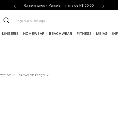
6x sem juros - Parcela mínima de R$ 50,00
Faça sua busca aqui...
LINGERIE
HOMEWEAR
BEACHWEAR
FITNESS
MEIAS
IN
TECIDO
FAIXAS DE PREÇO
POLIAMIDA
Até R$50
R$50 a R$100
R$100 a R$150
R$150 a R$200
R$200 a R$400