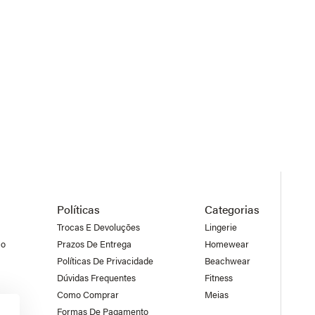
R$400 a R$500
Acima de R$500
Políticas
Categorias
Trocas E Devoluções
Lingerie
co
Prazos De Entrega
Homewear
Políticas De Privacidade
Beachwear
Dúvidas Frequentes
Fitness
Como Comprar
Meias
Formas De Pagamento