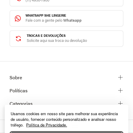
WHATSAPP SHE LINGERIE
Fale com a gente pelo
Whatsapp
TROCAS E DEVOLUÇÕES
Solicite aqui sua troca ou devolução
Sobre
Sobre a She
Políticas
Trabalhe conosco
Trocas e Devoluções
Categorias
Fale conosco
Prazos de Entrega
Usamos cookies em nosso site para melhorar sua experiência
Lingerie
Políticas de privacidade
de usuário, fornecer conteúdo personalizado e analisar nosso
Homewear
Dúvidas frequentes
tráfego.
Política de Privacidade.
Moda praia
Como comprar