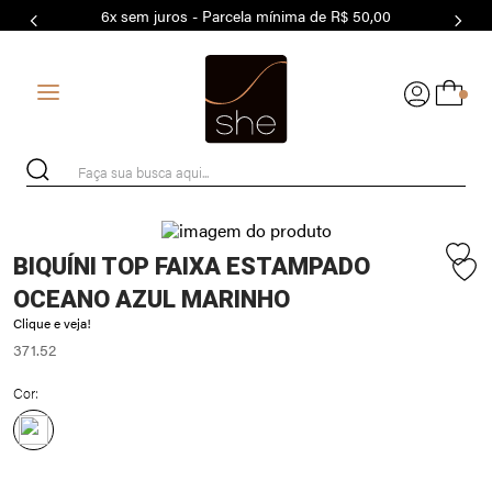
6x sem juros - Parcela mínima de R$ 50,00
7
º
MODAL
8
º
BASICO
0
9
º
MAIO
10
º
BIQUÍNI
Faça sua busca aqui...
BIQUÍNI TOP FAIXA ESTAMPADO
OCEANO AZUL MARINHO
Clique e veja!
371.52
Cor: