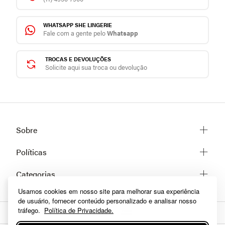
WHATSAPP SHE LINGERIE
Fale com a gente pelo
Whatsapp
TROCAS E DEVOLUÇÕES
Solicite aqui sua troca ou devolução
Sobre
Sobre a She
Políticas
Trabalhe conosco
Trocas e Devoluções
Categorias
Fale conosco
Prazos de Entrega
Usamos cookies em nosso site para melhorar sua experiência
Lingerie
Políticas de privacidade
de usuário, fornecer conteúdo personalizado e analisar nosso
Homewear
Dúvidas frequentes
tráfego.
Política de Privacidade.
Moda praia
Como comprar