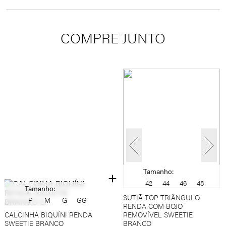
100%ALGODÃO
LAVAGEM À MÃO, NÃO ALVEJAR, NÃO SECAR EM
TAMBOR, SECAR NO VARAL À SOMBRA, NÃO PASSAR,
COMPRE JUNTO
NÃO LIMPAR À SECO
Tamanho:
42
44
46
48
Tamanho:
SUTIÃ TOP TRIÂNGULO
P
M
G
GG
RENDA COM BOJO
CALCINHA BIQUÍNI RENDA
REMOVÍVEL SWEETIE
SWEETIE BRANCO
BRANCO