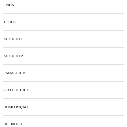
DIA A DIA
LINHA
RENDA
TECIDO
RENDA
ATRIBUTO 1
SEM ARO
ATRIBUTO 2
LATERAIS MÉDIAS
EMBALAGEM
UNITÁRIO
SEM COSTURA
Não
COMPOSIÇAO
RENDA: 87%POLIAMIDA 13%ELASTANO FORRO:
CUIDADOS