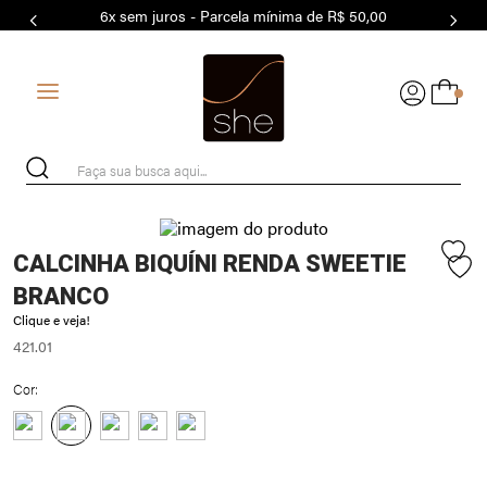
6x sem juros - Parcela mínima de R$ 50,00
7
º
MODAL
8
º
BASICO
0
9
º
MAIO
10
º
BIQUÍNI
Faça sua busca aqui...
CALCINHA BIQUÍNI RENDA SWEETIE
BRANCO
Clique e veja!
421.01
Cor: