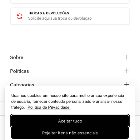
WHATSAPP SHE LINGERIE
Fale com a gente pelo
Whatsapp
TROCAS E DEVOLUÇÕES
Solicite aqui sua troca ou devolução
Sobre
Sobre a She
Políticas
Trabalhe conosco
Usamos cookies em nosso site para melhorar sua experiência
Trocas e Devoluções
Categorias
Fale conosco
de usuário, fornecer conteúdo personalizado e analisar nosso
Prazos de Entrega
tráfego.
Política de Privacidade.
Lingerie
Políticas de privacidade
Homewear
Aceitar tudo
Dúvidas frequentes
Moda praia
Como comprar
Rejeitar itens não essenciais
Fitness
A Inclusão De Um Produto Na Sacola Não Garante Seu Preço. Em Caso De
Formas de pagamento