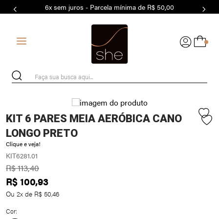
6x sem juros - Parcela mínima de R$ 50,00
7
º
MODAL
8
º
BASICO
0
9
º
BIQUÍNI
10
º
MAIO
Faça sua busca aqui...
KIT 6 PARES MEIA AERÓBICA CANO
LONGO PRETO
Clique e veja!
KIT6281.01
R$
113
,
40
R$
100
,
93
Ou
2
x de
R$
50
,
46
Cor: