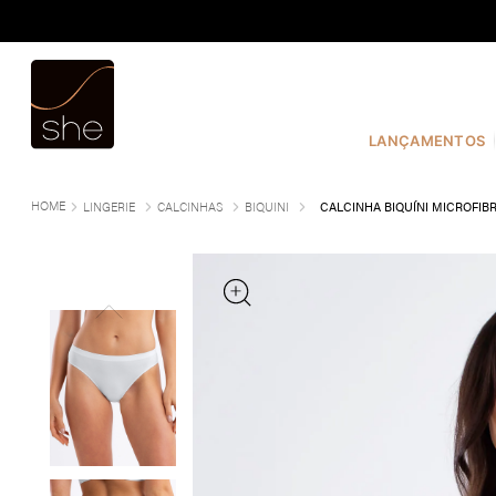
TERMOS MAIS BUSCADOS
1
º
COSTURA
2
º
INFANTIL
LANÇAMENTOS
3
º
FIO DENTAL
4
º
CALVIN KLEIN
LINGERIE
CALCINHAS
BIQUINI
CALCINHA BIQUÍNI MICROFI
5
º
CALCINHA
6
º
SUTIÃ
7
º
MODAL
8
º
BASICO
9
º
BIQUÍNI
10
º
MAIO