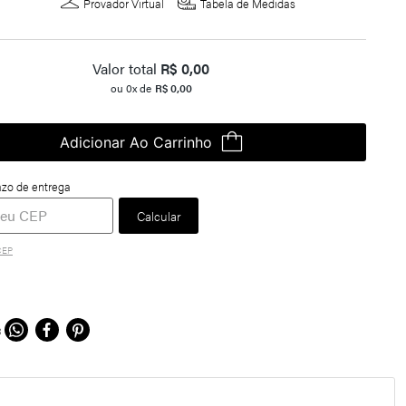
Provador Virtual
Tabela de Medidas
Valor total
R$
0,00
ou
0
x de
R$
0,00
Adicionar Ao Carrinho
CEP
R