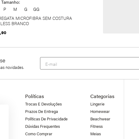
Tamanho:
P
M
G
GG
REGATA MICROFIBRA SEM COSTURA
LESS BRANCO
,90
se
sas novidades.
Políticas
Categorias
Trocas E Devoluções
Lingerie
co
Prazos De Entrega
Homewear
Políticas De Privacidade
Beachwear
Dúvidas Frequentes
Fitness
Como Comprar
Meias