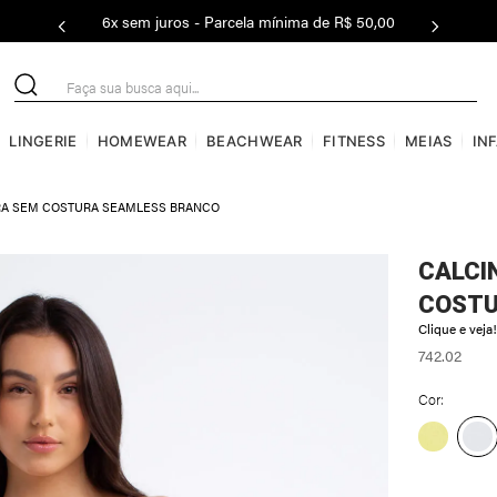
6x sem juros - Parcela mínima de R$ 50,00
Faça sua busca aqui...
LINGERIE
HOMEWEAR
BEACHWEAR
FITNESS
MEIAS
IN
BRA SEM COSTURA SEAMLESS BRANCO
CALCI
COSTU
Clique e veja!
742.02
Cor: