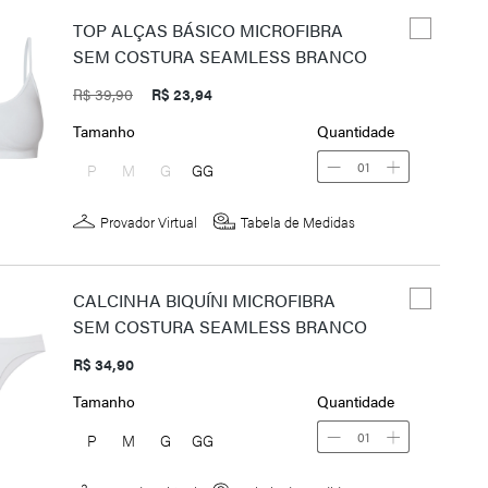
TOP ALÇAS BÁSICO MICROFIBRA
SEM COSTURA SEAMLESS BRANCO
R$ 39,90
R$ 23,94
Tamanho
Quantidade
01
P
M
G
GG
Provador Virtual
Tabela de Medidas
CALCINHA BIQUÍNI MICROFIBRA
SEM COSTURA SEAMLESS BRANCO
R$ 34,90
Tamanho
Quantidade
01
P
M
G
GG