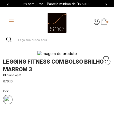
6x sem juros - Parcela mínima de R$ 50,00
7
º
MODAL
8
º
BASICO
0
9
º
BIQUÍNI
10
º
MAIO
Faça sua busca aqui...
LEGGING FITNESS COM BOLSO BRILHO
MARROM 3
Clique e veja!
676.10
Cor: