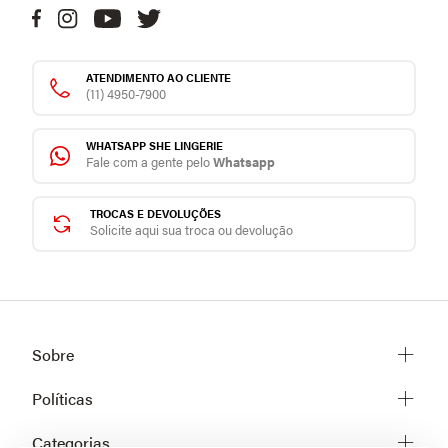
ATENDIMENTO AO CLIENTE
(11) 4950-7900
WHATSAPP SHE LINGERIE
Fale com a gente pelo
Whatsapp
TROCAS E DEVOLUÇÕES
Solicite aqui sua troca ou devolução
Sobre
Sobre a She
Políticas
Trabalhe conosco
Trocas e Devoluções
Categorias
Fale conosco