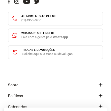
ATENDIMENTO AO CLIENTE
(11) 4950-7900
WHATSAPP SHE LINGERIE
Fale com a gente pelo
Whatsapp
TROCAS E DEVOLUÇÕES
Solicite aqui sua troca ou devolução
Sobre
Sobre a She
Políticas
Trabalhe conosco
Trocas e Devoluções
Categorias
Fale conosco
Prazos de Entrega