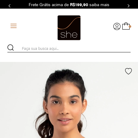
Frete Grátis acima de
R$199,90
saiba mais
7
º
MODAL
8
º
BASICO
0
9
º
MAIO
10
º
BIQUÍNI
Faça sua busca aqui...