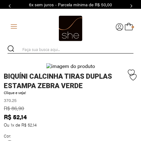
6x sem juros - Parcela mínima de R$ 50,00
7
º
MODAL
8
º
BASICO
0
9
º
BIQUÍNI
10
º
MAIO
Faça sua busca aqui...
BIQUÍNI CALCINHA TIRAS DUPLAS
ESTAMPA ZEBRA VERDE
Clique e veja!
370.25
R$
86
,
90
R$
52
,
14
Ou
1
x de
R$
52
,
14
Cor: