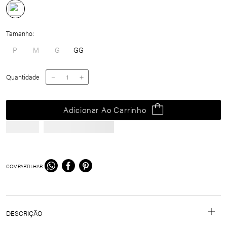
Tamanho
P
M
G
GG
Quantidade
－
＋
Adicionar Ao Carrinho
COMPARTILHAR
DESCRIÇÃO