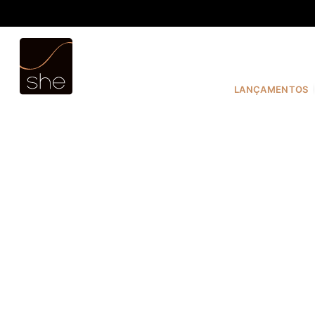
TERMOS MAIS BUSCADOS
1
º
COSTURA
2
º
INFANTIL
LANÇAMENTOS
3
º
FIO DENTAL
4
º
CALVIN KLEIN
5
º
CALCINHA
6
º
SUTIÃ
7
º
MODAL
8
º
BASICO
9
º
BIQUÍNI
10
º
MAIO