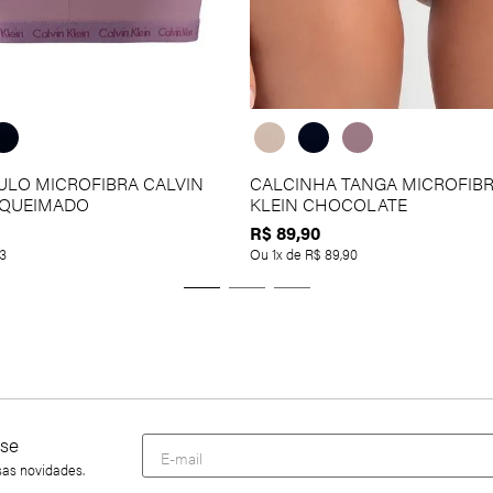
ULO MICROFIBRA CALVIN
CALCINHA TANGA MICROFIBR
 QUEIMADO
KLEIN CHOCOLATE
R$
89
,
90
3
Ou
1
x de
R$
89
,
90
se
sas novidades.