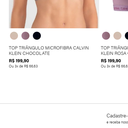
TOP TRIÂNGULO MICROFIBRA CALVIN
TOP TRIÂNG
KLEIN CHOCOLATE
KLEIN ROSA
R$
199
,
90
R$
199
,
90
Ou
3
x de
R$
66
,
63
Ou
3
x de
R$
66
,
6
Cadastre-
e receba nos