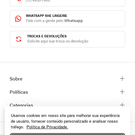
WHATSAPP SHE LINGERIE
Fale com a gente pelo
Whatsapp
TROCAS E DEVOLUÇÕES
Solicite aqui sua troca ou devolução
Sobre
Sobre a She
Políticas
Trabalhe conosco
Trocas e Devoluções
Categorias
Fale conosco
Prazos de Entrega
Usamos cookies em nosso site para melhorar sua experiência
Lingerie
Políticas de privacidade
de usuário, fornecer conteúdo personalizado e analisar nosso
Homewear
Dúvidas frequentes
tráfego.
Política de Privacidade.
Moda praia
Como comprar