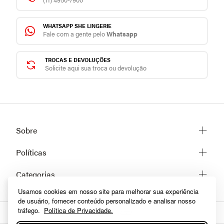
WHATSAPP SHE LINGERIE
Fale com a gente pelo
Whatsapp
TROCAS E DEVOLUÇÕES
Solicite aqui sua troca ou devolução
Sobre
Sobre a She
Políticas
Trabalhe conosco
Trocas e Devoluções
Categorias
Fale conosco
Prazos de Entrega
Usamos cookies em nosso site para melhorar sua experiência
Lingerie
Políticas de privacidade
de usuário, fornecer conteúdo personalizado e analisar nosso
Homewear
Dúvidas frequentes
tráfego.
Política de Privacidade.
Moda praia
Como comprar