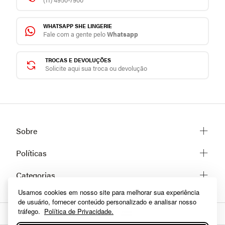
WHATSAPP SHE LINGERIE
Fale com a gente pelo
Whatsapp
TROCAS E DEVOLUÇÕES
Solicite aqui sua troca ou devolução
Sobre
Sobre a She
Políticas
Trabalhe conosco
Trocas e Devoluções
Categorias
Fale conosco
Prazos de Entrega
Usamos cookies em nosso site para melhorar sua experiência
Lingerie
Políticas de privacidade
de usuário, fornecer conteúdo personalizado e analisar nosso
Homewear
Dúvidas frequentes
tráfego.
Política de Privacidade.
Moda praia
Como comprar